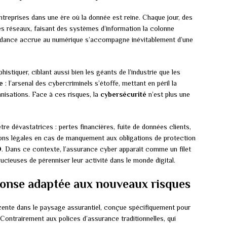
ntreprises dans une ère où la donnée est reine. Chaque jour, des
les réseaux, faisant des systèmes d’information la colonne
endance accrue au numérique s’accompagne inévitablement d’une
stiquer, ciblant aussi bien les géants de l’industrie que les
e
: l’arsenal des cybercriminels s’étoffe, mettant en péril la
anisations. Face à ces risques, la
cybersécurité
n’est plus une
e dévastatrices : pertes financières, fuite de données clients,
tions légales en cas de manquement aux obligations de protection
D
. Dans ce contexte, l’assurance cyber apparaît comme un filet
ucieuses de pérenniser leur activité dans le monde digital.
ponse adaptée aux nouveaux risques
cente dans le paysage assurantiel, conçue spécifiquement pour
 Contrairement aux polices d’assurance traditionnelles, qui