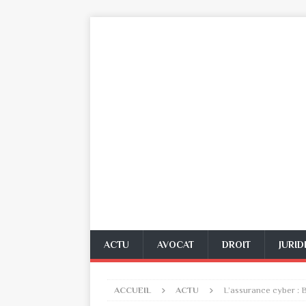
ACTU
AVOCAT
DROIT
JURID
ACCUEIL
ACTU
L’assurance cyber : 