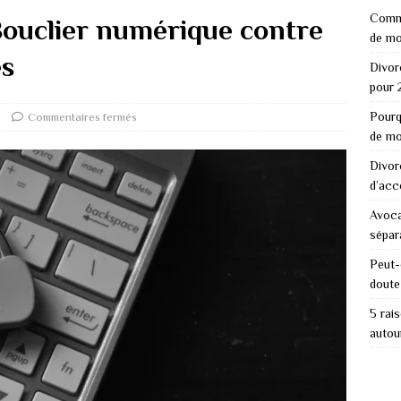
Comme
Bouclier numérique contre
de mo
es
Divor
pour 
Pourq
Commentaires fermés
de mo
Divor
d’acc
Avoca
sépar
Peut-
doute
5 rai
autou