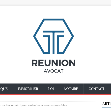
IQUE
IMMOBILIER
LOI
NOTAIRE
CONTACT
ART
Bouclier numérique contre les menaces invisibles