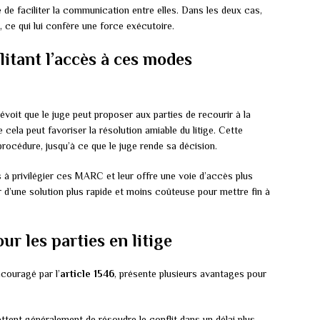
e de faciliter la communication entre elles. Dans les deux cas,
 ce qui lui confère une force exécutoire.
ilitant l’accès à ces modes
évoit que le juge peut proposer aux parties de recourir à la
e cela peut favoriser la résolution amiable du litige. Cette
procédure, jusqu’à ce que le juge rende sa décision.
 à privilégier ces MARC et leur offre une voie d’accès plus
r d’une solution plus rapide et moins coûteuse pour mettre fin à
our les parties en litige
ncouragé par l’
article 1546
, présente plusieurs avantages pour
ttent généralement de résoudre le conflit dans un délai plus