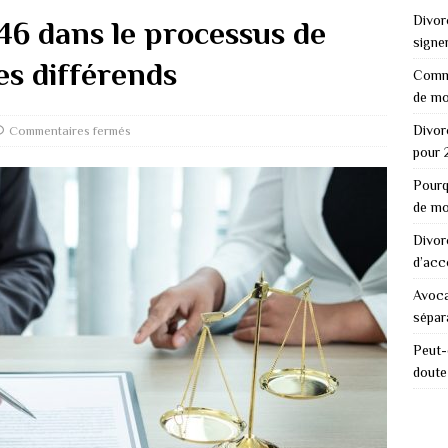
Divorc
1546 dans le processus de
signe
es différends
Comme
de mo
Divor
Commentaires fermés
pour 
Pourq
de mo
Divor
d’acc
Avoca
sépar
Peut-
doute