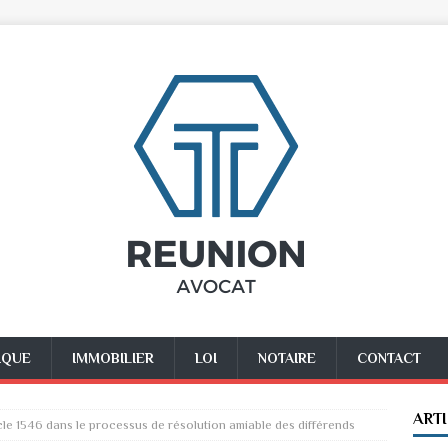
IQUE
IMMOBILIER
LOI
NOTAIRE
CONTACT
ART
icle 1546 dans le processus de résolution amiable des différends