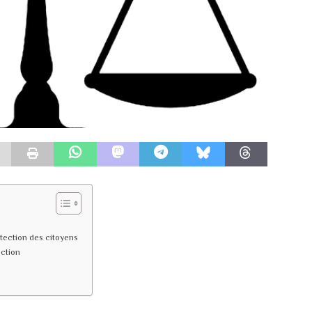
otection des citoyens
ection