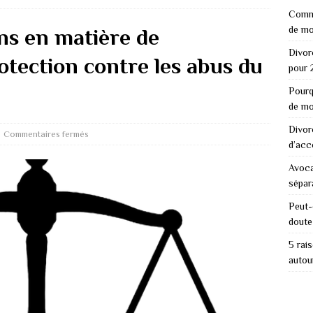
Comme
de mo
ens en matière de
Divor
rotection contre les abus du
pour 
Pourq
de mo
Divor
Commentaires fermés
d’acc
Avoca
sépar
Peut-
doute
5 rai
autou