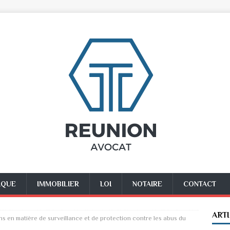
IQUE
IMMOBILIER
LOI
NOTAIRE
CONTACT
ART
ns en matière de surveillance et de protection contre les abus du