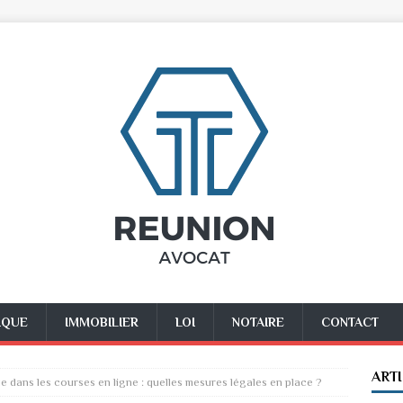
IQUE
IMMOBILIER
LOI
NOTAIRE
CONTACT
ART
de dans les courses en ligne : quelles mesures légales en place ?