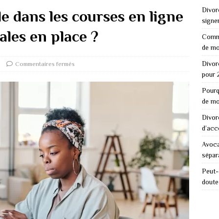
Divorc
de dans les courses en ligne
signe
ales en place ?
Comme
de mo
Divor
Commentaires fermés
pour 
Pourq
de mo
Divor
d’acc
Avoca
sépar
Peut-
doute