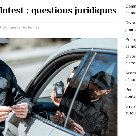
Comme
ylotest : questions juridiques
de mo
Divor
Commentaires fermés
pour 
Pourq
de mo
Divor
d’acc
Avoca
sépar
Peut-
doute
5 rai
autou