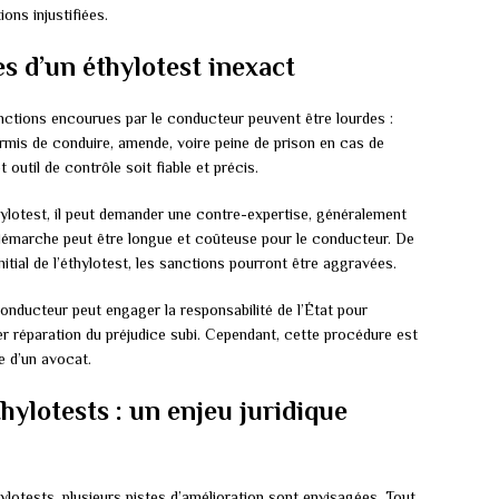
ions injustifiées.
s d’un éthylotest inexact
sanctions encourues par le conducteur peuvent être lourdes :
ermis de conduire, amende, voire peine de prison en cas de
 outil de contrôle soit fiable et précis.
hylotest, il peut demander une contre-expertise, généralement
e démarche peut être longue et coûteuse pour le conducteur. De
initial de l’éthylotest, les sanctions pourront être aggravées.
conducteur peut engager la responsabilité de l’État pour
 réparation du préjudice subi. Cependant, cette procédure est
e d’un avocat.
thylotests : un enjeu juridique
hylotests, plusieurs pistes d’amélioration sont envisagées. Tout