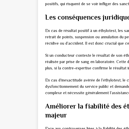
positifs, qui risquent de se voir infliger des sanct
Les conséquences juridique
En cas de résultat positif à un éthylotest, les 
retrait de points, suspension ou annulation du p
récidive ou d’accident. Il est donc crucial que cet
Si un conducteur conteste le résultat de son ét
réalisée par prise de sang en laboratoire. Cett
plus, si la contre-expertise confirme le résultat 
En cas d’inexactitude avérée de l’éthylotest, le 
dysfonctionnement du service public et demander
complexe et nécessite généralement l’assistanc
Améliorer la fiabilité des é
majeur
Face aux controverses liées à la fiabilité des ét