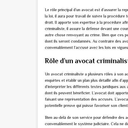
Le rôle principal d’un avocat est d’assurer la re
la loi, il aura pour travail de suivre la procédur
droit. Il apporte son expertise à la procédure afi
criminaliste, il assure la défense devant une cou
autre chose renvoyant au crime. Bien que ces per
dont ils seront condamnés. Au contraire des avo
convenablement l’accusé avec les lois en vigueur
Rôle d’un avocat criminalis
Un avocat criminaliste a plusieurs rôles à son ac
enquêtes et établir un plan plus détaillé afin d’
d’interpréter les différents textes juridiques aux
dont ils peuvent bénéficier. L’avocat doit apport
faisant une représentation des accusés. L’avocat 
potentielle preuve qui puisse favoriser son client
Bien au-delà de son service pour défendre des ac
convenablement le système judiciaire. Cela ne dé