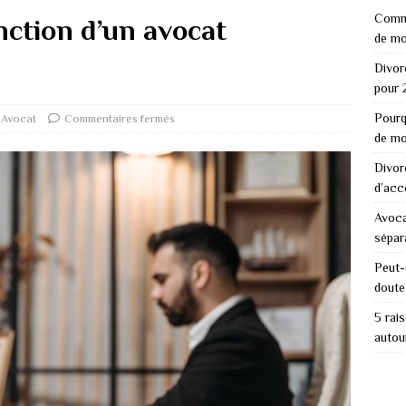
Comme
onction d’un avocat
de mo
Divor
pour 
Pourq
Avocat
Commentaires fermés
de mo
Divor
d’acc
Avoca
sépar
Peut-
doute
5 rai
autou